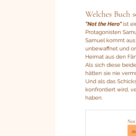
Welches Buch s
"Not the Hero" 
ist e
Protagonisten Samue
Samuel kommt aus M
unbewaffnet und ori
Heimat aus den Fän
Als sich diese bei
hätten sie nie verm
Und als das Schick
konfrontiert wird, 
haben. 
Not 
Je