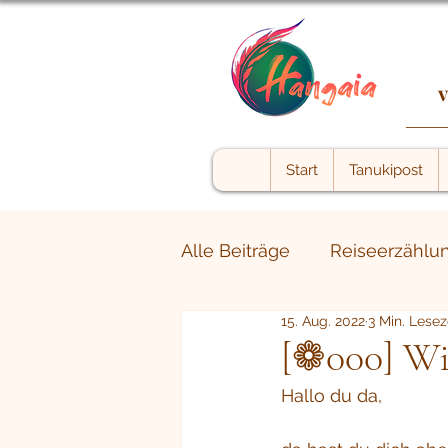
v
Start
Tanukipost
Alle Beiträge
Reiseerzählu
15. Aug. 2022
3 Min. Lesez
The shadow within
We
[❁000] Wi
Hallo du da,