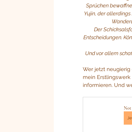
Sprüchen bewaffnet,
Yujin, der allerding
Wanderu
Der Schicksalsf
Entscheidungen. Kön
Und vor allem schaf
Wer jetzt neugierig 
mein Erstlingswerk
informieren. Und we
Not 
Je