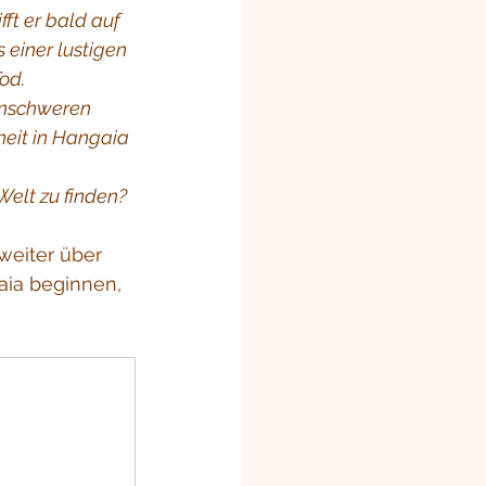
ft er bald auf 
 einer lustigen 
od. 
enschweren 
eit in Hangaia 
Welt zu finden?
weiter über 
aia beginnen, 