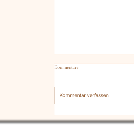
Kommentare
Kommentar verfassen...
[☆032] Auf den Spuren einer
Legende - Kurzgeschichte