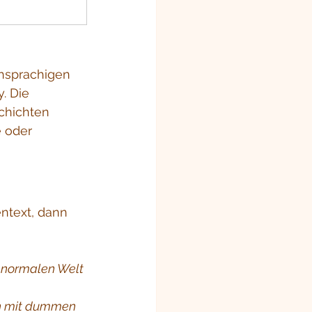
hsprachigen 
. Die 
chichten 
 oder 
ntext, dann 
t normalen Welt 
in mit dummen 