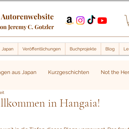
Autorenwebsite
on Jeremy C. Gotzler
Japan
Veröffentlichungen
Buchprojekte
Blog
Le
ngen aus Japan
Kurzgeschichten
Not the He
eit
itere Beiträge
Portalwelt-Blog
Buchmessen
llkommen in Hangaia!