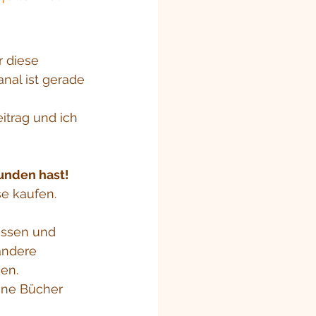
 diese 
nal ist gerade 
itrag und ich 
unden hast!
e kaufen. 
issen und 
andere 
sen.
ine Bücher 