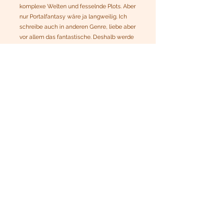
komplexe Welten und fesselnde Plots
.
Aber
nur Portalfantasy wäre ja langweilig. Ich
schreibe auch in anderen Genre, liebe aber
vor allem das fantastische. Deshalb werde
ich dich in Zukunft noch in viele andere
Welten entführen. An welchen Projekten
ich aktuell schreibe, erfährst du übrigens
entweder in der
Projektübersicht
, im
Blog
oder auf meinem
Instagram Kanal
. Ein
Blick lohnt sich, denn aktuell (Stand August
2024) arbeite ich an "
The shadow within
" -
dem zweiten Band der Hangaia-Chroniken,
einem
Animal-Fantasy Abenteuer
, einer
Highfantasygeschichte über die sieben
Todessünden
und einem
LitRPG mit Pen-&-
Paper-Elementen
.
Warum über den Hangaia-
Buchshop kaufen und nicht über
z.B. Amazon?
Du unterstützt damit mich als Autor! Denn
die Marge bei den Büchern, die ich hier