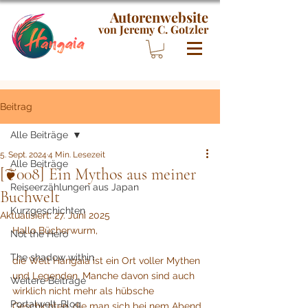
Autorenwebsite
von Jeremy C. Gotzler
Beitrag
Alle Beiträge
5. Sept. 2024
4 Min. Lesezeit
Alle Beiträge
[❦008] Ein Mythos aus meiner
Reiseerzählungen aus Japan
Buchwelt
Kurzgeschichten
Aktualisiert:
27. Juni 2025
Hallo Bücherwurm,
Not the Hero
The shadow within
die Welt Hangaia ist ein Ort voller Mythen 
und Legenden. Manche davon sind auch 
Weitere Beiträge
wirklich nicht mehr als hübsche 
Portalwelt-Blog
Geschichten, die man sich bei nem Abend 