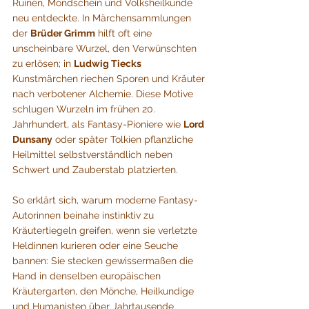
Ruinen, Mondschein und Volksheilkunde 
neu entdeckte. In Märchensammlungen 
der 
Brüder Grimm
 hilft oft eine 
unscheinbare Wurzel, den Verwünschten 
zu erlösen; in 
Ludwig Tiecks
Kunstmärchen riechen Sporen und Kräuter 
nach verbotener Alchemie. Diese Motive 
schlugen Wurzeln im frühen 20. 
Jahrhundert, als Fantasy-Pioniere wie 
Lord 
Dunsany
 oder später Tolkien pflanzliche 
Heilmittel selbstverständlich neben 
Schwert und Zauberstab platzierten.
So erklärt sich, warum moderne Fantasy-
Autorinnen beinahe instinktiv zu 
Kräutertiegeln greifen, wenn sie verletzte 
Heldinnen kurieren oder eine Seuche 
bannen: Sie stecken gewissermaßen die 
Hand in denselben europäischen 
Kräutergarten, den Mönche, Heilkundige 
und Humanisten über Jahrtausende 