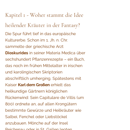
Kapitel 1 - Woher stammt die Idee 
heilender Kräuter in der Fantasy?
Die Spur führt tief in das europäische 
Kulturerbe. Schon im 1. Jh. n. Chr. 
sammelte der griechische Arzt 
Dioskurides
 in seiner Materia Medica über 
sechshundert Pflanzenrezepte – ein Buch, 
das noch im frühen Mittelalter in irischen 
und karolingischen Skriptorien 
abschriftlich umherging. Spätestens mit 
Kaiser 
Karl dem Großen
 erhielt das 
heilkundige Gärtnern königlichen 
Rückenwind: Sein Capitulare de Villis (um 
800) ordnete an, auf allen Krongütern 
bestimmte Gewürze und Heilkräuter wie 
Salbei, Fenchel oder Liebstöckel 
anzubauen. Mönche auf der Insel 
Reichenau oder in St. Gallen legten 