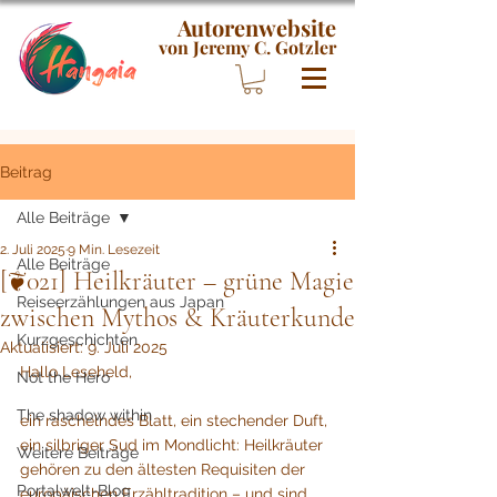
Autorenwebsite
von Jeremy C. Gotzler
Beitrag
Alle Beiträge
2. Juli 2025
9 Min. Lesezeit
Alle Beiträge
[❦021] Heilkräuter – grüne Magie
Reiseerzählungen aus Japan
zwischen Mythos & Kräuterkunde
Kurzgeschichten
Aktualisiert:
9. Juli 2025
Hallo Leseheld,
Not the Hero
The shadow within
ein raschelndes Blatt, ein stechender Duft, 
ein silbriger Sud im Mondlicht: Heilkräuter 
Weitere Beiträge
gehören zu den ältesten Requisiten der 
Portalwelt-Blog
europäischen Erzähltradition – und sind 