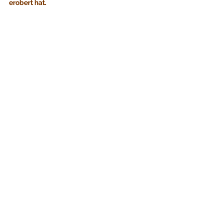
erobert hat.
Reiseerzählungen aus Japan