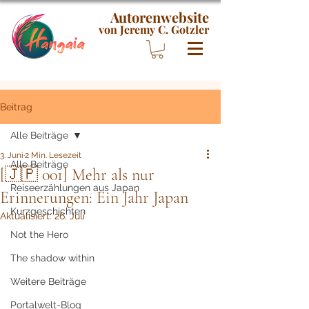
Autorenwebsite
von Jeremy C. Gotzler
Beitrag
Alle Beiträge
3. Juni
2 Min. Lesezeit
Alle Beiträge
[🇯🇵 001] Mehr als nur
Reiseerzählungen aus Japan
Erinnerungen: Ein Jahr Japan
Kurzgeschichten
Aktualisiert:
26. Juli
Not the Hero
The shadow within
Weitere Beiträge
Portalwelt-Blog