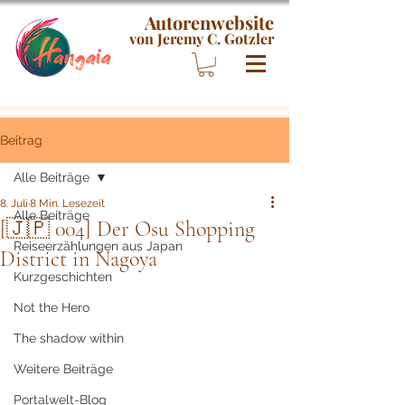
Autorenwebsite
von Jeremy C. Gotzler
Beitrag
Alle Beiträge
8. Juli
8 Min. Lesezeit
Alle Beiträge
[🇯🇵 004] Der Osu Shopping
Reiseerzählungen aus Japan
District in Nagoya
Kurzgeschichten
Not the Hero
The shadow within
Weitere Beiträge
Portalwelt-Blog