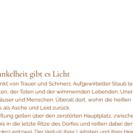
nkelheit gibt es Licht
ränkt von Trauer und Schmerz. Aufgewirbelter Staub leg
zten, der Toten und der wimmernden Lebenden. Uners
Häuser und Menschen. Überall dort, wohin die heißen
ts als Asche und Leid zurück.
flung gellen über den zerstörten Hauptplatz, zwisch
is in die letzte Ritze des Dorfes und reißen dabei den
rz entzwei. Der Verlust ihrer Liebsten und ihrer He