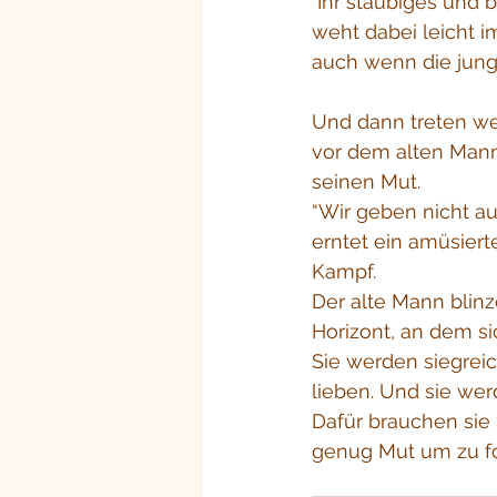
 Ihr staubiges und blutverschmiertes Kleid mit dem schönen Sonnenblumenmuster 
weht dabei leicht i
auch wenn die jung
Und dann treten wei
vor dem alten Mann
seinen Mut.
“Wir geben nicht au
erntet ein amüsier
Kampf.
Der alte Mann blinz
Horizont, an dem s
Sie werden siegreich
lieben. Und sie we
Dafür brauchen sie
genug Mut um zu f