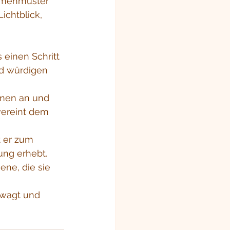
ichtblick, 
einen Schritt 
d würdigen 
mmen an und 
vereint dem 
t er zum 
ung erhebt. 
ene, die sie 
 wagt und 