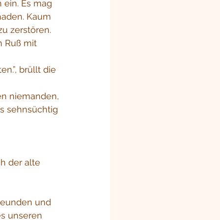
 ein. Es mag 
chaden. Kaum 
u zerstören. 
n Ruß mit 
”, brüllt die 
en niemanden, 
ts sehnsüchtig 
h der alte 
Freunden und 
es unseren 