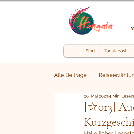
v
Start
Tanukipost
Alle Beiträge
Reiseerzählu
20. Mai 2023
4 Min. Leseze
The shadow within
We
[☆013] Auc
Kurzgesch
Hallo lieber Leseste