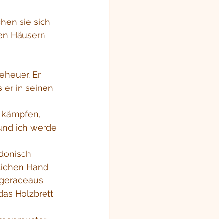
chen sie sich 
ten Häusern 
eheuer. Er 
 er in seinen 
t kämpfen, 
und ich werde 
donisch 
rlichen Hand 
r geradeaus 
das Holzbrett 