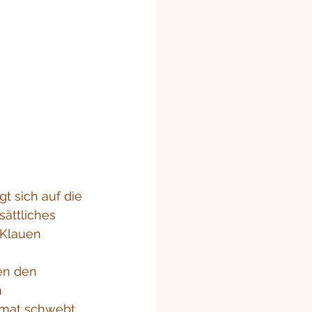
t sich auf die 
ättliches 
 Klauen 
en den 
 
imat schwebt 