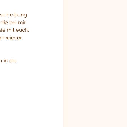
sschreibung 
die bei mir 
ie mit euch.
achwievor 
n in die 