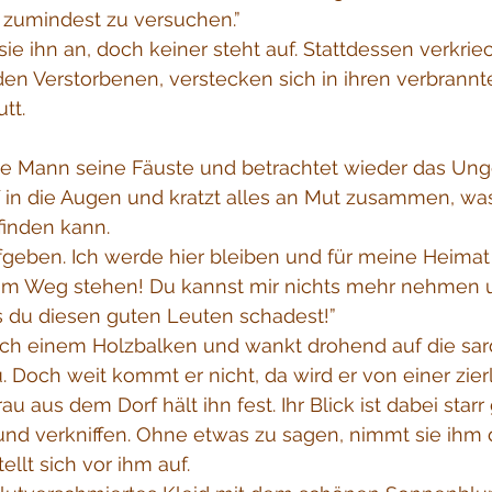
 zumindest zu versuchen.”
sie ihn an, doch keiner steht auf. Stattdessen verkrie
den Verstorbenen, verstecken sich in ihren verbrann
tt.
alte Mann seine Fäuste und betrachtet wieder das Ung
ef in die Augen und kratzt alles an Mut zusammen, was
inden kann.
fgeben. Ich werde hier bleiben und für meine Heima
 im Weg stehen! Du kannst mir nichts mehr nehmen 
s du diesen guten Leuten schadest!”
nach einem Holzbalken und wankt drohend auf die sar
. Doch weit kommt er nicht, da wird er von einer zie
au aus dem Dorf hält ihn fest. Ihr Blick ist dabei star
und verkniffen. Ohne etwas zu sagen, nimmt sie ihm 
llt sich vor ihm auf.