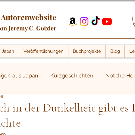
Autorenwebsite
on Jeremy C. Gotzler
Japan
Veröffentlichungen
Buchprojekte
Blog
Le
ngen aus Japan
Kurzgeschichten
Not the He
it
itere Beiträge
Portalwelt-Blog
Buchmessen
h in der Dunkelheit gibt es L
ichte
rn,