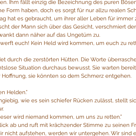
n. Ihm fällt einzig die Bezeichnung des puren Bösen
he Form haben, doch es sorgt für nur allzu realen S
 hat es gebraucht, um ihrer aller Leben für immer z
scht der Mann sich über das Gesicht, verschmiert de
wankt dann näher auf das Ungetüm zu.
werft euch! Kein Held wird kommen, um euch zu retten.
t durch die zerstörten Hütten. Die Worte überrasch
chtslose Situation durchaus bewusst. Sie warten berei
er Hoffnung, sie könnten so dem Schmerz entgehen.
n Helden.” 
iebig, wie es sein schiefer Rücken zulässt, stellt sic
r. 
dieser wird niemand kommen, um uns zu retten.”
lick ab und ruft mit krächzender Stimme zu seinen 
r nicht aufstehen, werden wir untergehen. Wir sind 