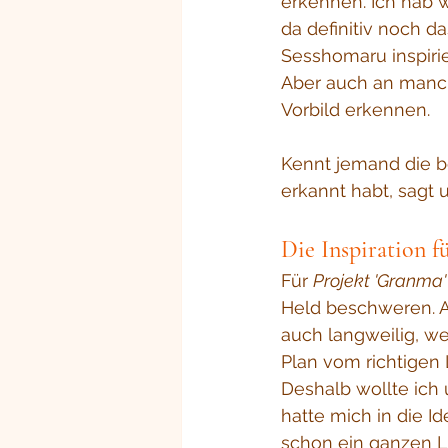
erkennen. Ich hab wi
da definitiv noch d
Sesshomaru inspirie
Aber auch an manc
Vorbild erkennen.
Kennt jemand die be
erkannt habt, sagt
Die Inspiration f
Für 
Projekt 'Granma'
Held beschweren. Al
auch langweilig, w
Plan vom richtigen 
Deshalb wollte ich 
hatte mich in die Id
schon ein ganzen L