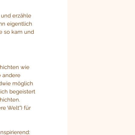
 und erzähle 
nn eigentlich 
te so kam und 
hichten wie 
e andere 
ndwie möglich 
ich begeistert 
ichten. 
e Welt") für 
nspirierend: 