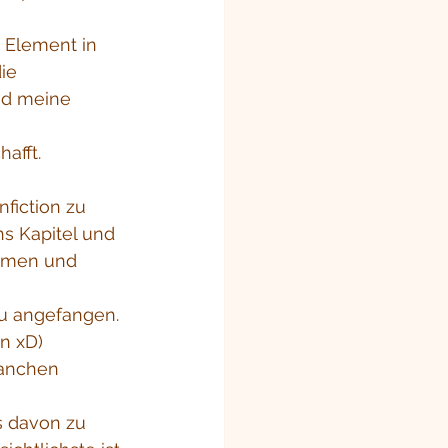
 Element in 
ie 
nd meine 
afft.
nfiction zu 
hs Kapitel und 
kamen und 
u angefangen. 
n xD)
anchen 
 davon zu 