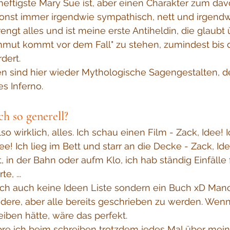
ftigste Mary Sue ist, aber einen Charakter zum davo
sonst immer irgendwie sympathisch, nett und irgendw
prengt alles und ist meine erste Antiheldin, die glaubt 
mut kommt vor dem Fall" zu stehen, zumindest bis
rdert.
en sind hier wieder Mythologische Sagengestalten, d
s Inferno.
ch so generell?
lso wirklich, alles. Ich schau einen Film - Zack, Idee! 
ee! Ich lieg im Bett und starr an die Decke - Zack, Ide
t, in der Bahn oder aufm Klo, ich hab ständig Einfälle 
e, ...
ch auch keine Ideen Liste sondern ein Buch xD Man
ndere, aber alle bereits geschrieben zu werden. Wenn 
iben hätte, wäre das perfekt. 
pre ich beim schreiben trotzdem jedes Mal über meine