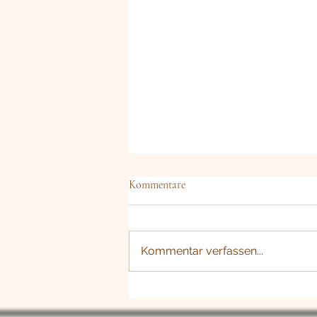
Kommentare
Kommentar verfassen...
[☆032] Auf den Spuren einer
Legende - Kurzgeschichte