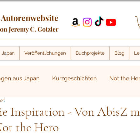
Autorenwebsite
on Jeremy C. Gotzler
Japan
Veröffentlichungen
Buchprojekte
Blog
Le
ngen aus Japan
Kurzgeschichten
Not the He
eit
itere Beiträge
Portalwelt-Blog
Buchmessen
ie Inspiration - Von AbisZ m
Not the Hero