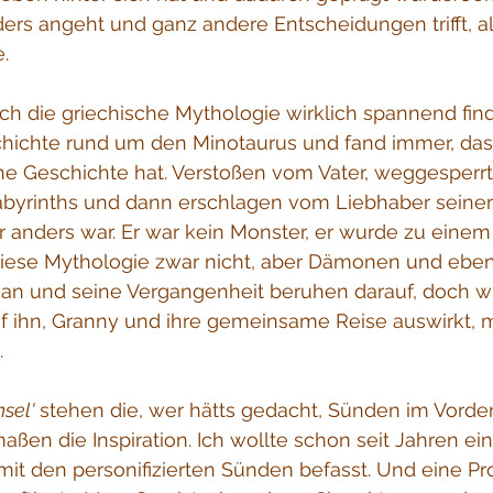
ers angeht und ganz andere Entscheidungen trifft, al
.
h die griechische Mythologie wirklich spannend find
hichte rund um den Minotaurus und fand immer, dass
he Geschichte hat. Verstoßen vom Vater, weggesperrt 
abyrinths und dann erschlagen vom Liebhaber seiner
 anders war. Er war kein Monster, er wurde zu eine
 diese Mythologie zwar nicht, aber Dämonen und ebe
iaan und seine Vergangenheit beruhen darauf, doch w
f ihn, Granny und ihre gemeinsame Reise auswirkt, m
.
sel'
 stehen die, wer hätts gedacht, Sünden im Vorder
aßen die Inspiration. Ich wollte schon seit Jahren ei
 mit den personifizierten Sünden befasst. Und eine Pro