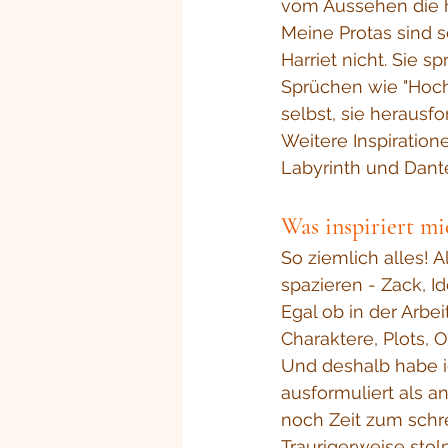
vom Aussehen die he
Meine Protas sind 
Harriet nicht. Sie s
Sprüchen wie "Hoch
selbst, sie herausfo
Weitere Inspiration
Labyrinth und Dante
Was inspiriert mi
So ziemlich alles! A
spazieren - Zack, Id
Egal ob in der Arbei
Charaktere, Plots, Ort
Und deshalb habe i
ausformuliert als a
noch Zeit zum schre
Traurigerweise stol