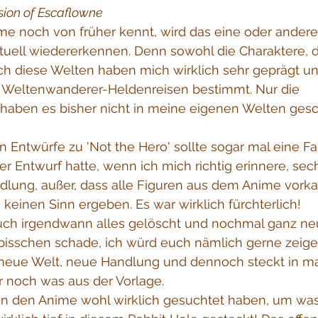
sion of 
Escaflowne
me noch von früher kennt, wird das eine oder andere
tuell wiedererkennen. Denn sowohl die Charaktere, d
ch diese Welten haben mich wirklich sehr geprägt u
r Weltenwanderer-Heldenreisen bestimmt. Nur die 
haben es bisher nicht in meine eigenen Welten gesch
en Entwürfe zu 'Not the Hero' sollte sogar mal eine Fa
r Entwurf hatte, wenn ich mich richtig erinnere, sec
ndlung, außer, dass alle Figuren aus dem Anime vor
 keinen Sinn ergeben. Es war wirklich fürchterlich! 
uch irgendwann alles gelöscht und nochmal ganz ne
 bisschen schade, ich würd euch nämlich gerne zeige
 neue Welt, neue Handlung und dennoch steckt in m
r noch was aus der Vorlage.
n den Anime wohl wirklich gesuchtet haben, um was