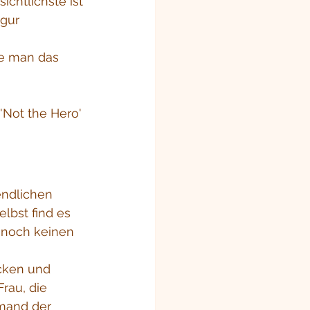
ichtlichste ist 
gur 
e man das 
Not the Hero' 
endlichen 
lbst find es 
 noch keinen 
icken und 
rau, die 
mand der 