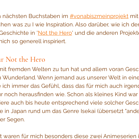
n nächsten Buchstaben im 
#vonabiszmeinprojekt
 mit
hen was zu I wie Inspiration. Also darüber, wie ich de
 Geschichte in '
Not the Hero
' und die anderen Projek
ch so generell inspiriert. 
ür Not the Hero
 mit fremden Welten zu tun hat und allem voran Gesc
im Wunderland. Wenn jemand aus unserer Welt in ein
e ich immer das Gefühl, dass das für mich auch irge
r noch herausfinden wie. Schon als kleines Kind war 
re auch bis heute entsprechend viele solcher Gesch
e in Japan rund um das Genre Isekai (übersetzt "ander
er Segen.
it waren
 für mich besonders diese zwei Animeserien i