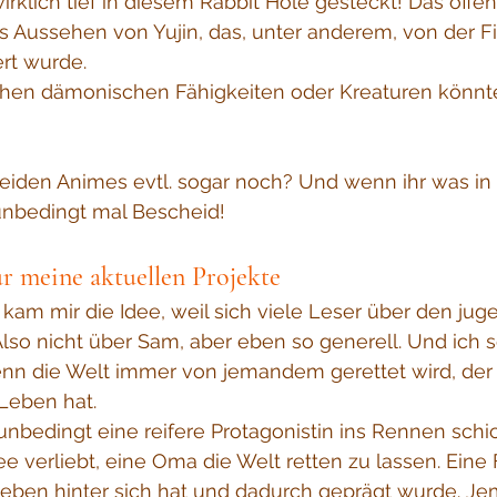
rklich tief in diesem Rabbit Hole gesteckt! Das offens
as Aussehen von Yujin, das, unter anderem, von der Fi
rt wurde.
hen dämonischen Fähigkeiten oder Kreaturen könnt
iden Animes evtl. sogar noch? Und wenn ihr was in '
 unbedingt mal Bescheid!
ür meine aktuellen Projekte
 kam mir die Idee, weil sich viele Leser über den jug
so nicht über Sam, aber eben so generell. Und ich se
enn die Welt immer von jemandem gerettet wird, der
Leben hat.
unbedingt eine reifere Protagonistin ins Rennen sch
ee verliebt, eine Oma die Welt retten zu lassen. Eine F
eben hinter sich hat und dadurch geprägt wurde. Je