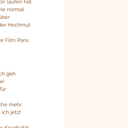
n laufen hat. 
ie normal. 
über 
 der Hochmut 
er Film Pans 
Ich geh 
e!
für 
che mehr 
ich jetzt 
 Kreativität 