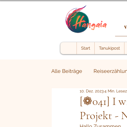
v
Start
Tanukipost
Alle Beiträge
Reiseerzählu
10. Dez. 2023
4 Min. Lesez
The shadow within
We
[❁041] I w
Projekt - 
Hallo Zusammen,