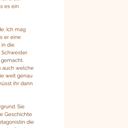
s es ein 
e. Ich mag 
 er eine 
in die 
 Schwester. 
m gemacht.
n auch welche 
ie weit genau 
üsst ihr dann 
grund. Sie 
ne Geschichte 
tagonistin die 