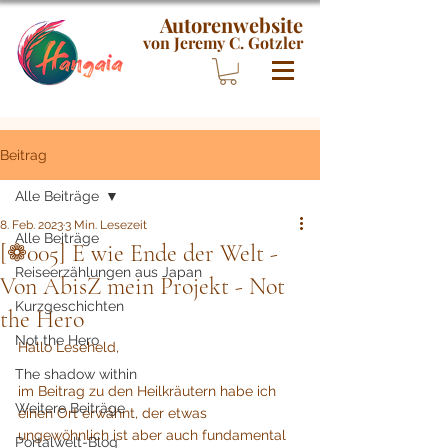
Autorenwebsite
von Jeremy C. Gotzler
Beitrag
Alle Beiträge
8. Feb. 2023
3 Min. Lesezeit
Alle Beiträge
[❁005] E wie Ende der Welt -
Reiseerzählungen aus Japan
Von AbisZ mein Projekt - Not
Kurzgeschichten
the Hero
Not the Hero
Hallo Leseheld,
The shadow within
im Beitrag zu den Heilkräutern habe ich 
Weitere Beiträge
einen Ort erwähnt, der etwas 
ungewöhnlich ist aber auch fundamental 
Portalwelt-Blog