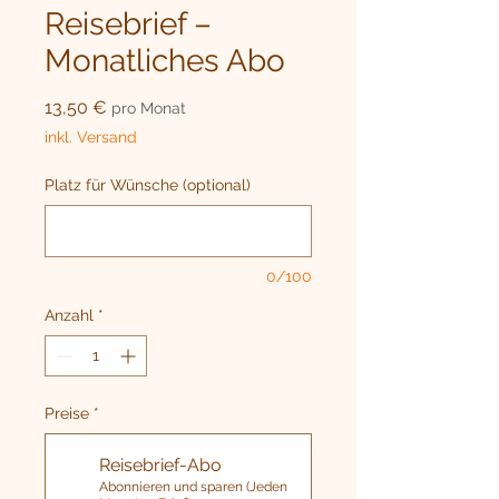
Reisebrief –
Monatliches Abo
Preis
13,50 €
pro Monat
inkl. Versand
Platz für Wünsche (optional)
0/100
Anzahl
*
Preise
*
Reisebrief-Abo
Abonnieren und sparen (Jeden