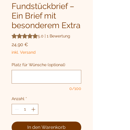
Fundstückbrief –
Ein Brief mit
besonderem Extra
Das Rating beträgt 5.0 von fünf Sternen, basierend auf 1
5.0 | 1 Bewertung
Preis
24,90 €
inkl. Versand
Platz für Wünsche (optional)
0/100
Anzahl
*
In den Warenkorb