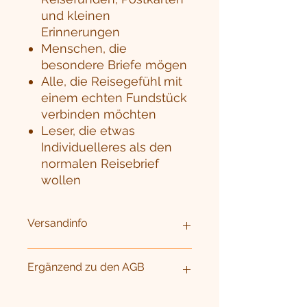
und kleinen
Erinnerungen
Menschen, die
besondere Briefe mögen
Alle, die Reisegefühl mit
einem echten Fundstück
verbinden möchten
Leser, die etwas
Individuelleres als den
normalen Reisebrief
wollen
Versandinfo
Neue Bestellungen
verschicke ich
Ergänzend zu den AGB
innerhalb
weniger Tage
nach Deiner
Bestellung.
Abos
werden
ab dem zweiten Monat
Für die Tanukipost und die Abos